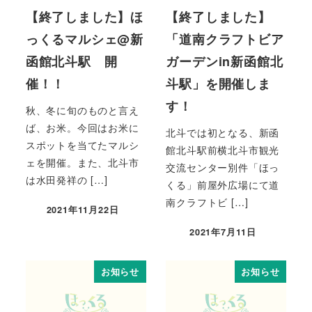
【終了しました】ほ
【終了しました】
っくるマルシェ@新
「道南クラフトビア
函館北斗駅 開
ガーデンin新函館北
催！！
斗駅」を開催しま
す！
秋、冬に旬のものと言え
ば、お米。今回はお米に
北斗では初となる、新函
スポットを当てたマルシ
館北斗駅前横北斗市観光
ェを開催。また、北斗市
交流センター別件「ほっ
は水田発祥の […]
くる」前屋外広場にて道
南クラフトビ […]
2021年11月22日
2021年7月11日
お知らせ
お知らせ