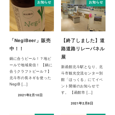
お知らせ
お知らせ
「NegiBeer」販売
【終了しました】道
中！！
路道路リレーパネル
展
鍋に合うビール！？地ビ
ールで地域発信！ 【鍋に
新函館北斗駅となり、北
合うクラフトビール？】
斗市観光交流センター別
北斗市の長ネギを使った
館「ほっくる」にてイベ
NegiB […]
ント開催のお知らせで
す。 【函館市 […]
2021年2月10日
2021年2月8日